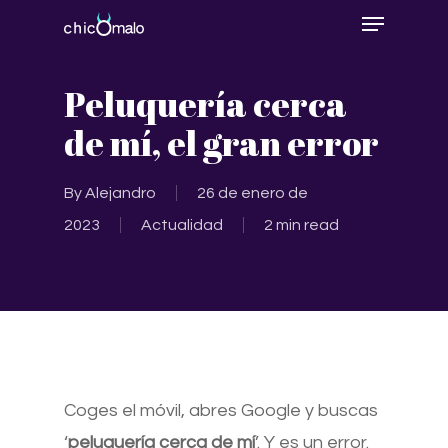
Menu
Skip
to
main
Peluquería cerca
content
de mí, el gran error
By
Alejandro
26 de enero de
2023
Actualidad
2 min read
Coges el móvil, abres Google y buscas
‘
peluquería cerca de mí
’. Y es un error.