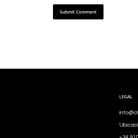
LEGAL
info@c
Ubicac
+34 91