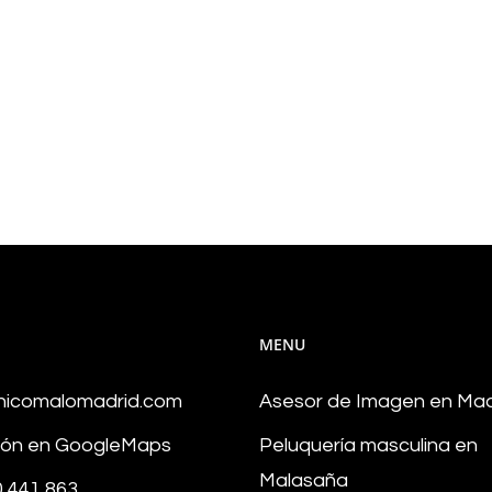
MENU
hicomalomadrid.com
Asesor de Imagen en Mad
ión en GoogleMaps
Peluquería masculina en
Malasaña
0 441 863